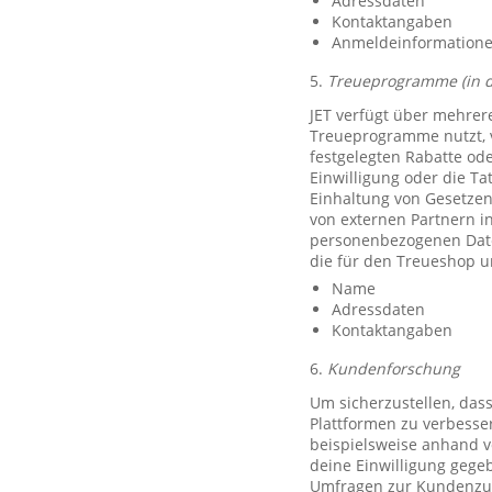
Adressdaten
Kontaktangaben
Anmeldeinformationen 
5.
Treueprogramme (in 
JET verfügt über mehrer
Treueprogramme nutzt, 
festgelegten Rabatte od
Einwilligung oder die Ta
Einhaltung von Gesetzen
von externen Partnern i
personenbezogenen Date
die für den Treueshop u
Name
Adressdaten
Kontaktangaben
6.
Kundenforschung
Um sicherzustellen, das
Plattformen zu verbesse
beispielsweise anhand v
deine Einwilligung gegeb
Umfragen zur Kundenzufr