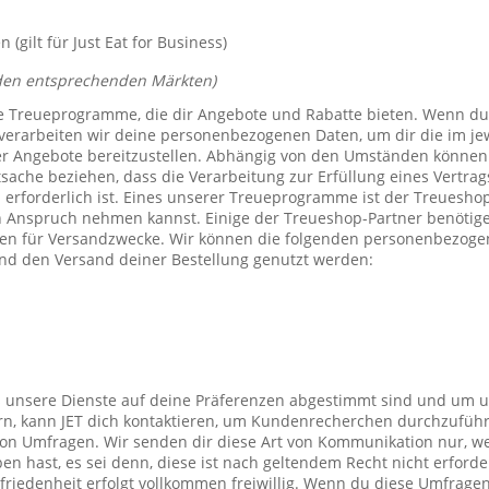
(gilt für Just Eat for Business)
den entsprechenden Märkten)
e Treueprogramme, die dir Angebote und Rabatte bieten. Wenn du
verarbeiten wir deine personenbezogenen Daten, um dir die im j
er Angebote bereitzustellen. Abhängig von den Umständen können 
tsache beziehen, dass die Verarbeitung zur Erfüllung eines Vertrag
 erforderlich ist. Eines unserer Treueprogramme ist der Treuesho
n Anspruch nehmen kannst. Einige der Treueshop-Partner benötig
n für Versandzwecke. Wir können die folgenden personenbezogen
nd den Versand deiner Bestellung genutzt werden:
s unsere Dienste auf deine Präferenzen abgestimmt sind und um 
rn, kann JET dich kontaktieren, um Kundenrecherchen durchzufüh
on Umfragen. Wir senden dir diese Art von Kommunikation nur, we
en hast, es sei denn, diese ist nach geltendem Recht nicht erforde
iedenheit erfolgt vollkommen freiwillig. Wenn du diese Umfragen