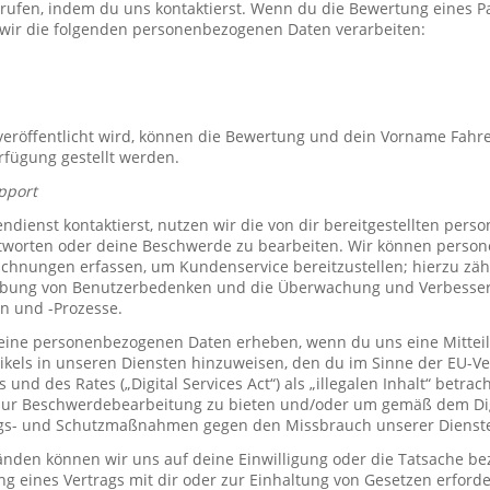
rrufen, indem du uns kontaktierst. Wenn du die Bewertung eines P
 wir die folgenden personenbezogenen Daten verarbeiten:
röffentlicht wird, können die Bewertung und dein Vorname Fahre
erfügung gestellt werden.
pport
ienst kontaktierst, nutzen wir die von dir bereitgestellten per
tworten oder deine Beschwerde zu bearbeiten. Wir können perso
hnungen erfassen, um Kundenservice bereitzustellen; hierzu zähl
bung von Benutzerbedenken und die Überwachung und Verbesse
n und -Prozesse.
ine personenbezogenen Daten erheben, wenn du uns eine Mitteil
ikels in unseren Diensten hinzuweisen, den du im Sinne der EU-
und des Rates („Digital Services Act“) als „illegalen Inhalt“ betrac
zur Beschwerdebearbeitung zu bieten und/oder um gemäß dem Digi
ngs- und Schutzmaßnahmen gegen den Missbrauch unserer Dienste 
den können wir uns auf deine Einwilligung oder die Tatsache bez
ng eines Vertrags mit dir oder zur Einhaltung von Gesetzen erforde