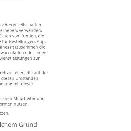
Tochtergesellschaften
 erheben, verwenden,
 Daten von Kunden, die
 für Bestellungen, App,
usiness“) (zusammen die
htwarenladen oder einem
Dienstleistungen zur
itzustellen, die auf der
er diesen Umständen
immung mit dieser
esenen Mitarbeiter und
tformen nutzen.
tzen.
elchem Grund