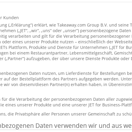
ür Kunden
ung („Erklärung“) erklärt, wie Takeaway.com Group B.V. und seine 
hmen („JET“, „wir“, „uns“ oder „unser“) personenbezogene Daten
itig verarbeiten und gilt für die Verarbeitung personenbezogener
 oder eines unserer Produkte nutzen – einschließlich der Webseite
 JETs Plattform, Produkte und Dienste für Unternehmen („JET for B
ungen bei einem Restaurantpartner, Lebensmittelgeschäft, Gemisc
r („Partner“) aufzugeben, der über unsere Dienste Produkte oder 
enbezogenen Daten nutzen, um Lieferdienste für Bestellungen bere
er auf der Bestellplattform des Partners aufgegeben werden. Unt
die wir von diesem/diesen Partner(n) erhalten haben, in Übereinst
ch für die Verarbeitung der personenbezogenen Daten aller zugewi
ie eines unserer Produkte und eine unserer JET for Business-Plat
 uns, die Privatsphäre aller Personen unserer Gemeinschaft zu schü
nbezogenen Daten verwenden wir und aus w