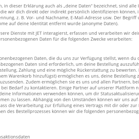
in dieser Erklärung auch als „deine Daten“ bezeichnet, sind alle
die wir dich direkt oder indirekt persönlich identifizieren können
nung, z. B. Vor- und Nachname, E-Mail-Adresse usw. Der Begriff u
me auf deine Identität entfernt wurde (anonyme Daten).
re Dienste mit JET interagierst, erfassen und verarbeiten wir d
ersonenbezogenen Daten für die folgenden Zwecke verarbeiten:
sonenbezogenen Daten, die du uns zur Verfügung stellst, wenn du 
nbezogenen Daten sind erforderlich, um deine Bestellung auszufüh
stellung, Zahlung und eine mögliche Rückerstattung zu bewerten. 
einem Warenkorb hinzufügst) ermöglichen es uns, deine Bestellung 
uzusenden. Zudem ermöglichen sie es uns und allen Partnern, be
h bei Bedarf zu kontaktieren. Einige Partner auf unserer Plattform
deine Informationen verwenden können, um dir Statusaktualisieru
mmen zu lassen. Abhängig von den Umständen können wir uns auf 
ass die Verarbeitung zur Erfüllung eines Vertrags mit dir oder zu
hmen des Bestellprozesses können wir die folgenden personenbezo
nsaktionsdaten