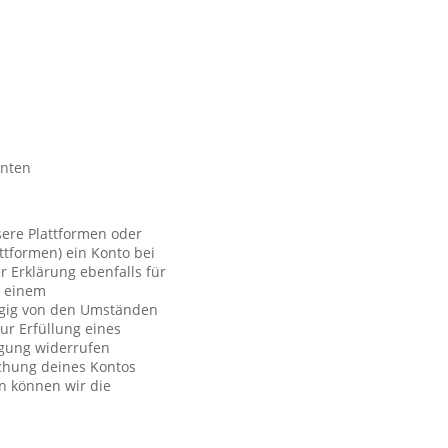
nnten
sere Plattformen oder
ttformen) ein Konto bei
r Erklärung ebenfalls für
t einem
ngig von den Umständen
ur Erfüllung eines
ligung widerrufen
schung deines Kontos
n können wir die