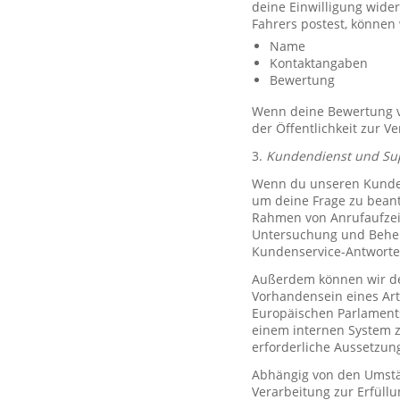
deine Einwilligung wide
Fahrers postest, können
Name
Kontaktangaben
Bewertung
Wenn deine Bewertung ve
der Öffentlichkeit zur V
3.
Kundendienst und Su
Wenn du unseren Kundend
um deine Frage zu bean
Rahmen von Anrufaufzeic
Untersuchung und Behe
Kundenservice-Antworte
Außerdem können wir de
Vorhandensein eines Art
Europäischen Parlaments 
einem internen System 
erforderliche Aussetzu
Abhängig von den Umstän
Verarbeitung zur Erfüllu