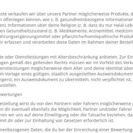
te verkaufen wir über unsere Partner möglicherweise Produkte, d
offenlegen können, wie z. B. gesundheitsbezogene Informationen 
, Informationen über deine Religion (z. B. dass du nur Halal-Leben
en Gesundheitszustand (z. B. Medikamente, Arzneimittel, medizini
ahrungsergänzungsmittel oder pflanzliche/homöopathische Produk
Wir erfassen und verarbeiten diese Daten im Rahmen deiner Bestel
e oder Dienstleistungen mit Altersbeschränkung anbieten. Zur Ei
ungen gemäß des geltenden Rechts müssen wir im Vorfeld des Verk
ienstleistungen möglicherweise dein Alter und deine Identität übe
 Vorlage eines gültigen, staatlich ausgestellten Ausweisdokuments
eigerst, ein Ausweisdokument zu übermitteln, nicht verpflichtet ist,
ustellen.
ewertungen
stellung wirst du von den Partnern oder Fahrern möglicherweise
n dir eventuell ebenfalls die Möglichkeit, Partner und/oder Fahre
n wir uns auf deine Einwilligung oder die Tatsache beziehen, das
mit dir oder zur Einhaltung von Gesetzen erforderlich ist.
sonenbezogenen Daten, die du bei der Einreichung einer Bewertung