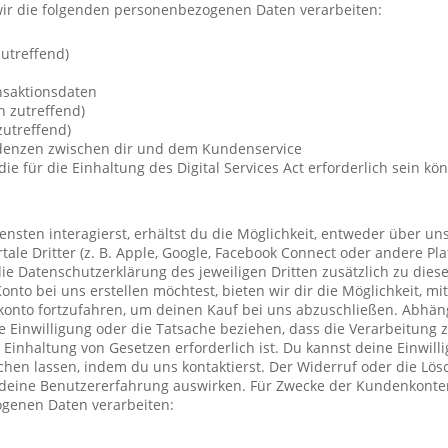
ir die folgenden personenbezogenen Daten verarbeiten:
utreffend)
nsaktionsdaten
n zutreffend)
utreffend)
ndenzen zwischen dir und dem Kundenservice
die für die Einhaltung des Digital Services Act erforderlich sein kö
nsten interagierst, erhältst du die Möglichkeit, entweder über un
ale Dritter (z. B. Apple, Google, Facebook Connect oder andere Pla
die Datenschutzerklärung des jeweiligen Dritten zusätzlich zu diese
Konto bei uns erstellen möchtest, bieten wir dir die Möglichkeit, mi
konto fortzufahren, um deinen Kauf bei uns abzuschließen. Abhä
 Einwilligung oder die Tatsache beziehen, dass die Verarbeitung z
r Einhaltung von Gesetzen erforderlich ist. Du kannst deine Einwil
chen lassen, indem du uns kontaktierst. Der Widerruf oder die Lö
 deine Benutzererfahrung auswirken. Für Zwecke der Kundenkonte
genen Daten verarbeiten: